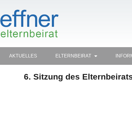
AKTU­EL­LES
ELTERN­BEI­RAT
INFOR­
6. Sit­zung des Elternbeirat