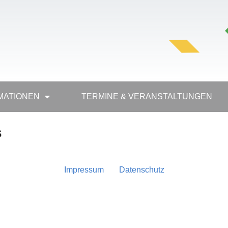
MA­TIO­NEN
TER­MINE & VERANSTALTUNGEN
s
Impres­sum
Daten­schutz