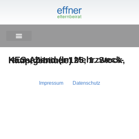
KES-Abend (im Mehr­zweck­raum, Zim­mer 125, 1. Stock, Hauptgebäude)
Impres­sum
Daten­schutz